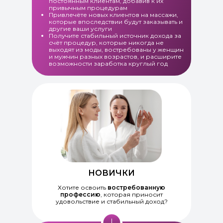
постоянным клиентам, добавив к их
привычным процедурам
Привлечёте новых клиентов на массажи,
которые впоследствии будут заказывать и
другие ваши услуги
Получите стабильный источник дохода за
счёт процедур, которые никогда не
выходят из моды, востребованы у женщин
и мужчин разных возрастов, и расширите
возможности заработка круглый год
НОВИЧКИ
Хотите освоить
востребованную
профессию
, которая приносит
удовольствие и стабильный доход?