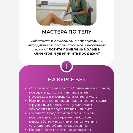
МАСТЕРА ПО ТЕЛУ
Работаете в основном с аппаратными
методиками и парой-тройкой массажных
техник?
Хотите привлечь больше
клиентов и увеличить продажи?
НА КУРСЕ ВЫ:
Освоите новые востребованные массажи,
которые дополнят аппаратные
процедуры и расширят спектр услуг
Научитесь сочетать аппаратные методики
с ручными массажами, усиливая и
закрепляя результат для клиента
Сможете предложить больше, чем
коррекцию фигуры — глубокое
расслабление, снятие напряжения,
улучшение общего состояния
Привлечёте тех, кто не доверяет