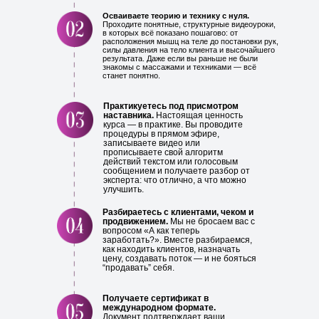
Осваиваете теорию и технику с нуля.
Проходите понятные, структурные видеоуроки,
в которых всё показано пошагово: от
расположения мышц на теле до постановки рук,
силы давления на тело клиента и высочайшего
результата. Даже если вы раньше не были
знакомы с массажами и техниками — всё
станет понятно.
Практикуетесь под присмотром
наставника.
Настоящая ценность
курса — в практике. Вы проводите
процедуры в прямом эфире,
записываете видео или
прописываете свой алгоритм
действий текстом или голосовым
сообщением и получаете разбор от
эксперта: что отлично, а что можно
улучшить.
Разбираетесь с клиентами, чеком и
продвижением.
Мы не бросаем вас с
вопросом «А как теперь
заработать?». Вместе разбираемся,
как находить клиентов, назначать
цену, создавать поток — и не бояться
“продавать” себя.
Получаете сертификат в
международном формате.
Документ подтверждает ваши