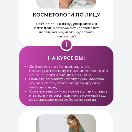
КОСМЕТОЛОГИ ПО ЛИЦУ
Сейчас ваш
доход упирается в
потолок
, а сезонность заставляет
делать акции, чтобы удержать
клиентов?
НА КУРСЕ ВЫ:
Добавите в прайс премиальные
процедуры по телу и поднимете средний
чек с каждого клиента на 40–50%
Начнёте продавать программы массажа
«лицо + тело», которые бронируют на
месяцы вперёд
Снизите зависимость от сезонных спадов
и заполните расписание на круглый год,
ведь массажи востребованы всегда