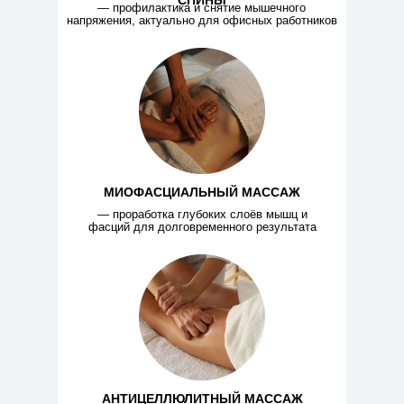
СПИНЫ
— профилактика и снятие мышечного
арсенал техник
, с которым сможете
напряжения, актуально для офисных работников
работать с любыми запросами
клиентов и создавать свой
уникальный почерк мастера
МИОФАСЦИАЛЬНЫЙ МАССАЖ
— проработка глубоких слоёв мышц и
фасций для долговременного результата
АНТИЦЕЛЛЮЛИТНЫЙ МАССАЖ