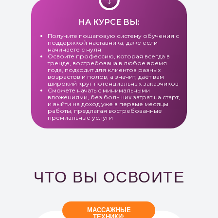
НА КУРСЕ ВЫ:
Получите пошаговую систему обучения с
поддержкой наставника, даже если
начинаете с нуля
Освоите профессию, которая всегда в
тренде, востребована в любое время
года, подходит для клиентов разных
возрастов и полов, а значит, даёт вам
широкий круг потенциальных заказчиков
Сможете начать с минимальными
вложениями, без больших затрат на старт,
и выйти на доход уже в первые месяцы
работы, предлагая востребованные
премиальные услуги
ЧТО ВЫ ОСВОИТЕ
МАССАЖНЫЕ
ТЕХНИКИ: